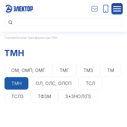
Главная
Каталог
Трансформаторы
ТМН
ТМН
ОМ, ОМП, ОМГ
ТМГ
ТМЗ
ТМ
ТМН
ОЛ, ОЛС, ОЛСП
ТСЛ
ТСЛЗ
ТФЗМ
3*ЗНОЛ(П)