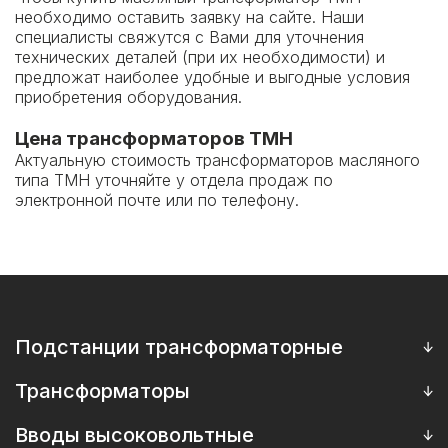
необходимо оставить заявку на сайте. Наши
специалисты свяжутся с Вами для уточнения
технических деталей (при их необходимости) и
предложат наиболее удобные и выгодные условия
приобретения оборудования.
Цена трансформаторов ТМН
Актуальную стоимость трансформаторов масляного
типа ТМН уточняйте у отдела продаж по
электронной почте или по телефону.
Подстанции трансформаторные
МТП мачтовые подстанции
Трансформаторы
СТП столбовые подстанции
Масляные силовые трансформаторы ТМГ, ТМЗ, ОМП
Вводы высоковольтные
КТП киосковые подстанции