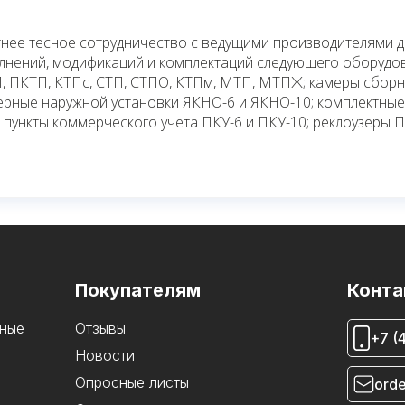
нее тесное сотрудничество с ведущими производителями 
олнений, модификаций и комплектаций следующего оборудо
, ПКТП, КТПс, СТП, СТПО, КТПм, МТП, МТПЖ; камеры сбор
ьерные наружной установки ЯКНО-6 и ЯКНО-10; комплектны
 пункты коммерческого учета ПКУ-6 и ПКУ-10; реклоузеры 
Покупателям
Конта
ные
Отзывы
+7 (
Новости
Опросные листы
orde