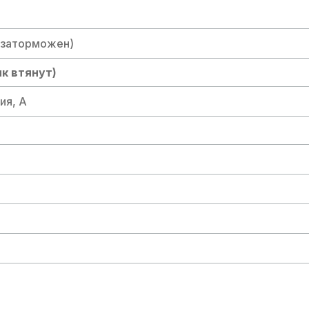
 заторможен)
к втянут)
ия, А