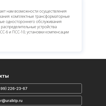
дает нам возможности осуществления
вания: комплектные трансформаторные
ные одностороннего обслуживания
е распределительные устройства
ПСС-6 и ПСС-10; установки компенсации
кты
499) 226-23-67
r@uralktp.ru