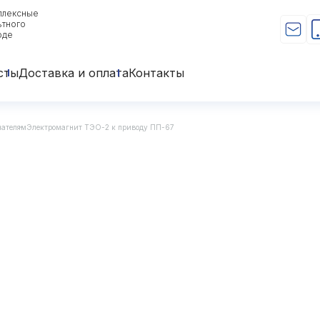
плексные
ьтного
оде
сты
Доставка и оплата
Контакты
чателям
Электромагнит ТЭО-2 к приводу ПП-67