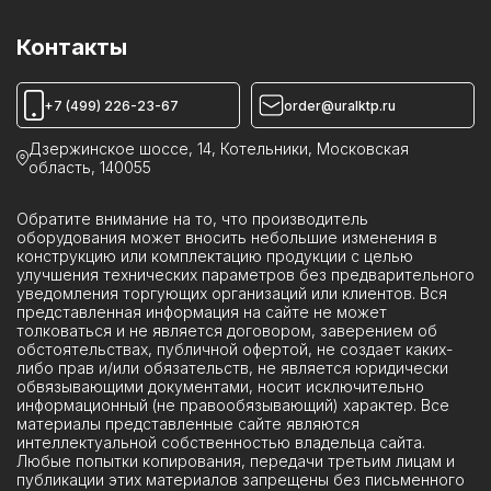
Пункты коммерческого учета ПКУ
Камеры ИКВН
Контакты
Устройства КРУН
Реклоузеры ПСС
+7 (499) 226-23-67
order@uralktp.ru
Ячейки ЯКНО
Дзержинское шоссе, 14, Котельники, Московская
область, 140055
Обратите внимание на то, что производитель
оборудования может вносить небольшие изменения в
конструкцию или комплектацию продукции с целью
улучшения технических параметров без предварительного
уведомления торгующих организаций или клиентов. Вся
представленная информация на сайте не может
толковаться и не является договором, заверением об
обстоятельствах, публичной офертой, не создает каких-
либо прав и/или обязательств, не является юридически
обвязывающими документами, носит исключительно
информационный (не правообязывающий) характер. Все
материалы представленные сайте являются
интеллектуальной собственностью владельца сайта.
Любые попытки копирования, передачи третьим лицам и
публикации этих материалов запрещены без письменного