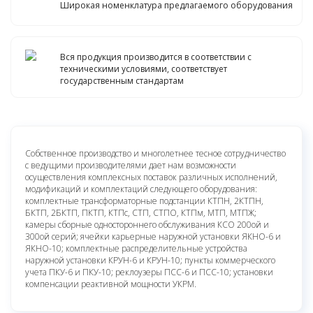
Широкая номенклатура предлагаемого оборудования
Вся продукция производится в соответствии с
техническими условиями, соответствует
государственным стандартам
Собственное производство и многолетнее тесное сотрудничество
с ведущими производителями дает нам возможности
осуществления комплексных поставок различных исполнений,
модификаций и комплектаций следующего оборудования:
комплектные трансформаторные подстанции КТПН, 2КТПН,
БКТП, 2БКТП, ПКТП, КТПс, СТП, СТПО, КТПм, МТП, МТПЖ;
камеры сборные одностороннего обслуживания КСО 200ой и
300ой серий; ячейки карьерные наружной установки ЯКНО-6 и
ЯКНО-10; комплектные распределительные устройства
наружной установки КРУН-6 и КРУН-10; пункты коммерческого
учета ПКУ-6 и ПКУ-10; реклоузеры ПСС-6 и ПСС-10; установки
компенсации реактивной мощности УКРМ.