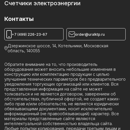
Камеры КСО
Счетчики электроэнергии
Катушки к выключателям, приводам
Пункты коммерческого учета ПКУ
Камеры ИКВН
Контакты
Устройства КРУН
Реклоузеры ПСС
+7 (499) 226-23-67
order@uralktp.ru
Ячейки ЯКНО
Дзержинское шоссе, 14, Котельники, Московская
область, 140055
Обратите внимание на то, что производитель
оборудования может вносить небольшие изменения в
конструкцию или комплектацию продукции с целью
улучшения технических параметров без предварительного
уведомления торгующих организаций или клиентов. Вся
представленная информация на сайте не может
толковаться и не является договором, заверением об
обстоятельствах, публичной офертой, не создает каких-
либо прав и/или обязательств, не является юридически
обвязывающими документами, носит исключительно
информационный (не правообязывающий) характер. Все
материалы представленные сайте являются
интеллектуальной собственностью владельца сайта.
Любые попытки копирования, передачи третьим лицам и