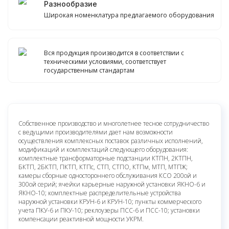
Разнообразие
Широкая номенклатура предлагаемого оборудования
Вся продукция производится в соответствии с
техническими условиями, соответствует
государственным стандартам
Собственное производство и многолетнее тесное сотрудничество
с ведущими производителями дает нам возможности
осуществления комплексных поставок различных исполнений,
модификаций и комплектаций следующего оборудования:
комплектные трансформаторные подстанции КТПН, 2КТПН,
БКТП, 2БКТП, ПКТП, КТПс, СТП, СТПО, КТПм, МТП, МТПЖ;
камеры сборные одностороннего обслуживания КСО 200ой и
300ой серий; ячейки карьерные наружной установки ЯКНО-6 и
ЯКНО-10; комплектные распределительные устройства
наружной установки КРУН-6 и КРУН-10; пункты коммерческого
учета ПКУ-6 и ПКУ-10; реклоузеры ПСС-6 и ПСС-10; установки
компенсации реактивной мощности УКРМ.