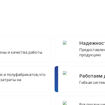
а
Надежнос
Предоставлен
ны и качества работы
продукцию
х и полуфабрикатов,что
Работаем 
 затраты на
Гибкая систе
Вся продукци