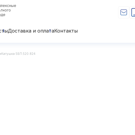
плексные
ьтного
оде
сты
Доставка и оплата
Контакты
м
Катушка 5БП.520.824