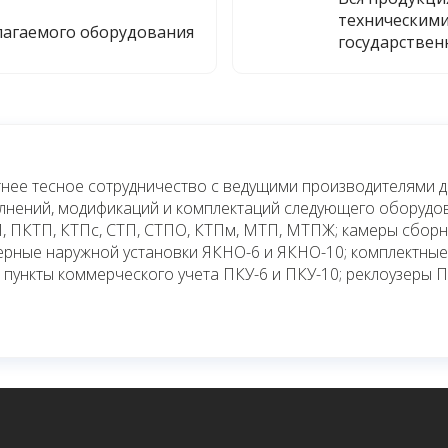
техническими
лагаемого оборудования
государствен
нее тесное сотрудничество с ведущими производителями 
олнений, модификаций и комплектаций следующего оборудо
, ПКТП, КТПс, СТП, СТПО, КТПм, МТП, МТПЖ; камеры сбор
ьерные наружной установки ЯКНО-6 и ЯКНО-10; комплектны
 пункты коммерческого учета ПКУ-6 и ПКУ-10; реклоузеры 