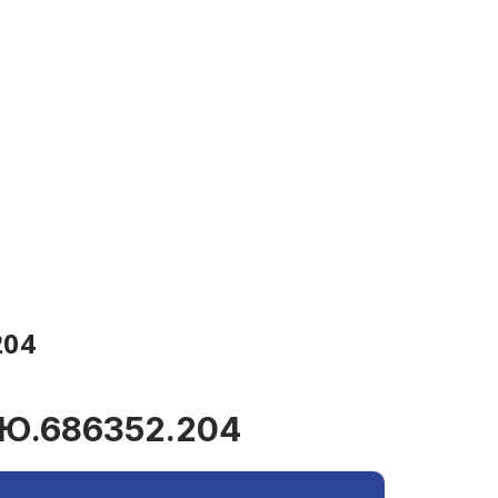
204
ЕЮ.686352.204