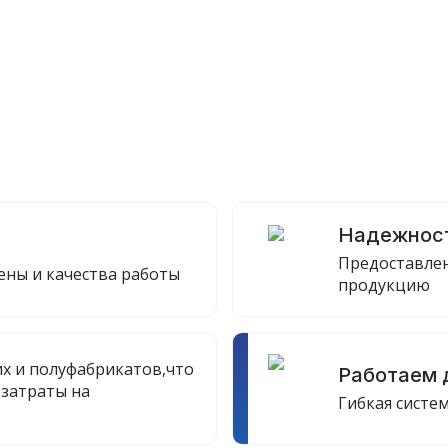
а
Надежнос
Предоставлен
ны и качества работы
продукцию
х и полуфабрикатов,что
Работаем 
 затраты на
Гибкая систе