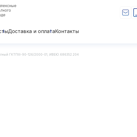
плексные
ьтного
оде
сты
Доставка и оплата
Контакты
ьтный ГКТПIII-90-126/2000-01, ИВЕЮ.686352.204