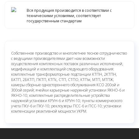
Вся продукция производится в соответствии с
техническими условиями, соответствует
государственным стандартам
Собственное производство и многолетнее тесное сотрудничество
с ведущими производителями дает нам возможности
осуществления комплексных поставок различных исполнений,
модификаций и комплектаций следующего оборудования:
комплектные трансформаторные подстанции КТПН, 2КТПН,
БКТП, 2БКТП, ПКТП, КТПс, СТП, СТПО, КТПм, МТП, МТПЖ;
камеры сборные одностороннего обслуживания КСО 200ой и
300ой серий; ячейки карьерные наружной установки ЯКНО-6 и
ЯКНО-10; комплектные распределительные устройства
наружной установки КРУН-6 и КРУН-10; пункты коммерческого
учета ПКУ-6 и ПКУ-10; реклоузеры ПСС-6 и ПСС-10; установки
компенсации реактивной мощности УКРМ.