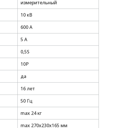
измерительный
10 кВ
600 А
5 А
0,5S
10Р
да
16 лет
50 Гц
max 24 кг
max 270х230х165 мм