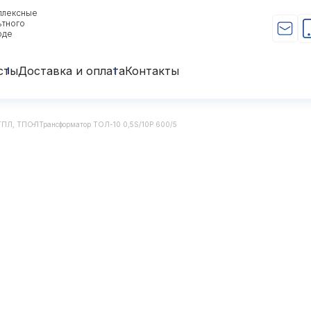
плексные
ьтного
оде
сты
Доставка и оплата
Контакты
 ТПЛ, ТПОЛ
Трансформатор ТОЛ-10 0,5S/10Р 600/5