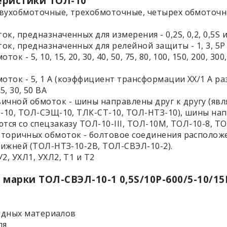
еристики ТОЛ-10
двухобмоточные, трехобмоточные, четырех обмоточ
, предназначенных для измерения - 0,2S, 0,2, 0,5S и
ок, предназначенных для релейной защиты - 1, 3, 5Р
 5, 10, 15, 20, 30, 40, 50, 75, 80, 100, 150, 200, 300, 
ток - 5, 1 А (коэффициент трансформации ХХ/1 А ра
25, 30, 50 ВА
чной обмоток - шины направлены друг к другу (яв
О-10, ТОЛ-СЭЩ-10, ТЛК-СТ-10, ТОЛ-НТЗ-10), шины нап
тся со спецзаказу ТОЛ-10-III, ТОЛ-10М, ТОЛ-10-8, Т
вторичных обмоток - болтовое соединения располож
 нижней (ТОЛ-НТЗ-10-2B, ТОЛ-СВЭЛ-10-2).
2, УХЛ1, УХЛ2, Т1 и Т2
марки ТОЛ-СВЭЛ-10-1 0,5S/10Р-600/5-10/1
ундных материалов
ля