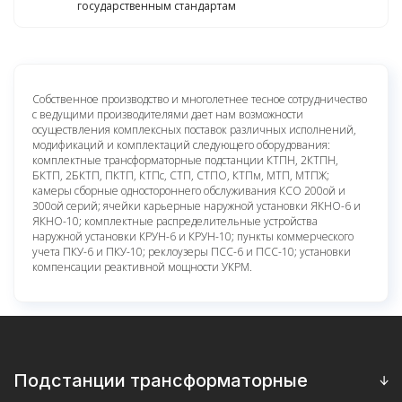
государственным стандартам
Собственное производство и многолетнее тесное сотрудничество
с ведущими производителями дает нам возможности
осуществления комплексных поставок различных исполнений,
модификаций и комплектаций следующего оборудования:
комплектные трансформаторные подстанции КТПН, 2КТПН,
БКТП, 2БКТП, ПКТП, КТПс, СТП, СТПО, КТПм, МТП, МТПЖ;
камеры сборные одностороннего обслуживания КСО 200ой и
300ой серий; ячейки карьерные наружной установки ЯКНО-6 и
ЯКНО-10; комплектные распределительные устройства
наружной установки КРУН-6 и КРУН-10; пункты коммерческого
учета ПКУ-6 и ПКУ-10; реклоузеры ПСС-6 и ПСС-10; установки
компенсации реактивной мощности УКРМ.
Подстанции трансформаторные