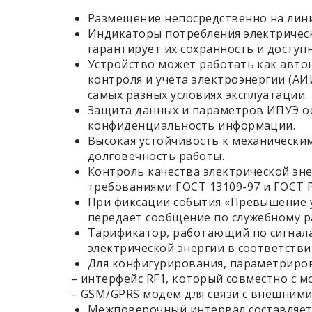
Размещение непосредственно на лини
Индикаторы потребления электрическ
гарантирует их сохранность и доступн
Устройство может работать как авт
контроля и учета электроэнергии (АИ
самых разных условиях эксплуатации.
Защита данных и параметров ИПУЭ ос
конфиденциальность информации.
Высокая устойчивость к механически
долговечность работы.
Контроль качества электрической эн
требованиями ГОСТ 13109-97 и ГОСТ Р5
При фиксации события «Превышение 
передает сообщение по служебному р
Тарификатор, работающий по сигнал
электрической энергии в соответств
Для конфигурирования, параметриров
– интерфейс RF1, который совместно с 
– GSM/GPRS модем для связи с внешними
Межповерочный интервал составляет 