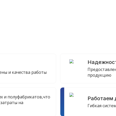
а
Надежнос
Предоставлен
ны и качества работы
продукцию
х и полуфабрикатов,что
Работаем 
 затраты на
Гибкая систе