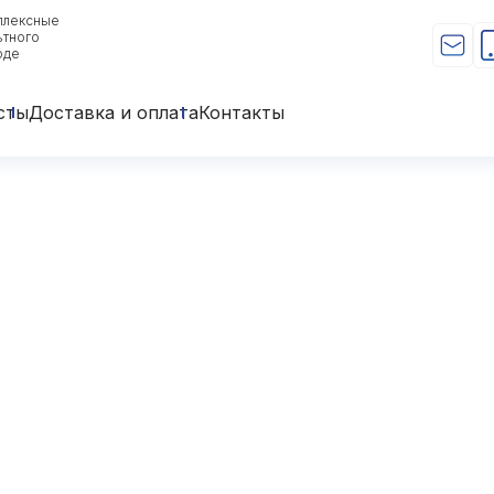
плексные
ьтного
оде
сты
Доставка и оплата
Контакты