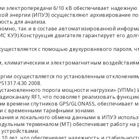
и электропередачи 6/10 кВ обеспечивает надежную 
ой энергии (ИПУЭ) осуществляют архивирование пок
ость для анализа.
ономно, так и в составе автоматизированной инфор
ИС КУЭ).Конструкция двигателя гарантирует его дол
уществляется с помощью двухуровневого пароля, чт
м, климатическим и электромагнитным воздействиям
ергии осуществляется по установленным отклонениям
1317.4.30 2008.
установленного порога мощности нагрузки» (УПМк)
адиоканалу RF1, что позволяет реализовать функцию
ам времени спутников GPS/GLONASS, обеспечивает 
ии с временными тарифными зонами.
ания и локального обмена данными в ИПУЭ использ
модульным терминалом (МТ) обеспечивает работу на 
 устройствами.
10 лет, что обеспечивает надежность и стабильност