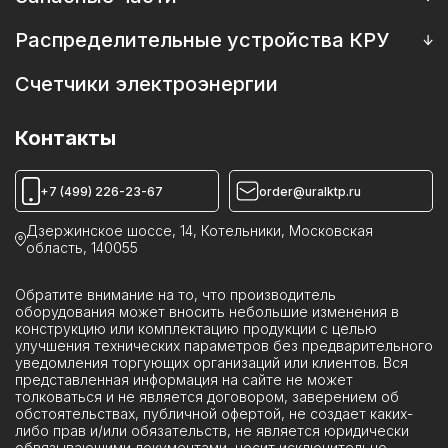
Выключатели вакуумные
Запасные части к трансформаторам
Распределительные устройства КРУ
Выключатели элегазовые
Запасные части к масляным выключателям
Камеры КСО
Счетчики электроэнергии
Катушки к выключателям, приводам
Пункты коммерческого учета ПКУ
Камеры ИКВН
Контакты
Устройства КРУН
Реклоузеры ПСС
+7 (499) 226-23-67
order@uralktp.ru
Ячейки ЯКНО
Дзержинское шоссе, 14, Котельники, Московская
область, 140055
Обратите внимание на то, что производитель
оборудования может вносить небольшие изменения в
конструкцию или комплектацию продукции с целью
улучшения технических параметров без предварительного
уведомления торгующих организаций или клиентов. Вся
представленная информация на сайте не может
толковаться и не является договором, заверением об
обстоятельствах, публичной офертой, не создает каких-
либо прав и/или обязательств, не является юридически
обвязывающими документами, носит исключительно