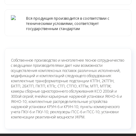
Вся продукция производится в соответствии с
техническими условиями, соответствует
государственным стандартам
Собственное производство и многолетнее тесное сотрудничество
с ведущими производителями дает нам возможности
осуществления комплексных поставок различных исполнений,
модификаций и комплектаций следующего оборудования:
комплектные трансформаторные подстанции КТПН, 2КТПН,
БКТП, 2БКТП, ПКТП, КТПс, СТП, СТПО, КТПм, МТП, МТПЖ;
камеры сборные одностороннего обслуживания КСО 200ой и
300ой серий; ячейки карьерные наружной установки ЯКНО-6 и
ЯКНО-10; комплектные распределительные устройства
наружной установки КРУН-6 и КРУН-10; пункты коммерческого
учета ПКУ-6 и ПКУ-10; реклоузеры ПСС-6 и ПСС-10; установки
компенсации реактивной мощности УКРМ.