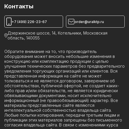
Камеры ИКВН
Контакты
Устройства КРУН
Реклоузеры ПСС
+7 (499) 226-23-67
order@uralktp.ru
Ячейки ЯКНО
Дзержинское шоссе, 14, Котельники, Московская
область, 140055
Обратите внимание на то, что производитель
оборудования может вносить небольшие изменения в
конструкцию или комплектацию продукции с целью
улучшения технических параметров без предварительного
уведомления торгующих организаций или клиентов. Вся
представленная информация на сайте не может
толковаться и не является договором, заверением об
обстоятельствах, публичной офертой, не создает каких-
либо прав и/или обязательств, не является юридически
обвязывающими документами, носит исключительно
информационный (не правообязывающий) характер. Все
материалы представленные сайте являются
интеллектуальной собственностью владельца сайта.
Любые попытки копирования, передачи третьим лицам и
публикации этих материалов запрещены без письменного
согласия владельца сайта. В связи с изменениями курса