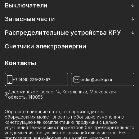
НОМ, ЗНОМ
Разъединители
Выключатели
Приводы к выключателям
Сухие трансформаторы напряжения ЗНОЛ(П)
Выключатели масляные
Запасные части
Выключатели вакуумные
Запасные части к трансформаторам
Распределительные устройства КРУ
Выключатели элегазовые
Запасные части к масляным выключателям
Камеры КСО
Счетчики электроэнергии
Катушки к выключателям, приводам
Пункты коммерческого учета ПКУ
Камеры ИКВН
Контакты
Устройства КРУН
Реклоузеры ПСС
+7 (499) 226-23-67
order@uralktp.ru
Ячейки ЯКНО
Дзержинское шоссе, 14, Котельники, Московская
область, 140055
Обратите внимание на то, что производитель
оборудования может вносить небольшие изменения в
конструкцию или комплектацию продукции с целью
улучшения технических параметров без предварительного
уведомления торгующих организаций или клиентов. Вся
представленная информация на сайте не может