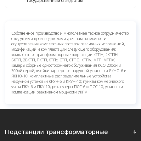
государственным стандартам
Собственное производство и многолетнее тесное сотрудничество
с ведущими производителями дает нам возможности
осуществления комплексных поставок различных исполнений,
модификаций и комплектаций следующего оборудования:
комплектные трансформаторные подстанции КТПН, 2КТПН,
БКТП, 2БКТП, ПКТП, КТПс, СТП, СТПО, КТПм, МТП, МТПЖ;
камеры сборные одностороннего обслуживания КСО 200ой и
300ой серий; ячейки карьерные наружной установки ЯКНО-6 и
ЯКНО-10; комплектные распределительные устройства
наружной установки КРУН-6 и КРУН-10; пункты коммерческого
учета ПКУ-6 и ПКУ-10; реклоузеры ПСС-6 и ПСС-10; установки
компенсации реактивной мощности УКРМ.
Подстанции трансформаторные