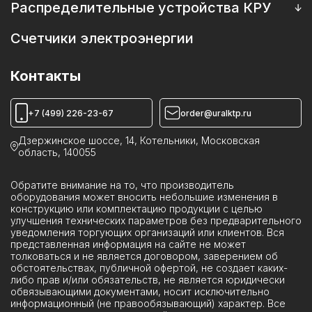
Запасные части к трансформаторам
Распределительные устройства КРУ
Выключатели элегазовые
Запасные части к масляным выключателям
Камеры КСО
Счетчики электроэнергии
Катушки к выключателям, приводам
Пункты коммерческого учета ПКУ
Камеры ИКВН
Контакты
Устройства КРУН
Реклоузеры ПСС
+7 (499) 226-23-67
order@uralktp.ru
Ячейки ЯКНО
Дзержинское шоссе, 14, Котельники, Московская
область, 140055
Обратите внимание на то, что производитель
оборудования может вносить небольшие изменения в
конструкцию или комплектацию продукции с целью
улучшения технических параметров без предварительного
уведомления торгующих организаций или клиентов. Вся
представленная информация на сайте не может
толковаться и не является договором, заверением об
обстоятельствах, публичной офертой, не создает каких-
либо прав и/или обязательств, не является юридически
обвязывающими документами, носит исключительно
информационный (не правообязывающий) характер. Все